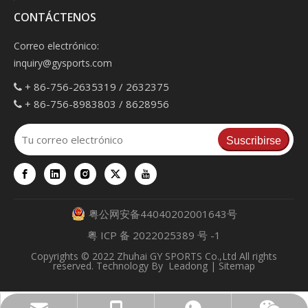
CONTÁCTENOS
Correo electrónico:
inquiry@gysports.com
+ 86-756-2635319 / 2632375

+ 86-756-8983803 / 8628956

Suscribirse
粤公网安备44040202001643号
粤 ICP 备 2022025389 号 -1
Copyrights © 2022 Zhuhai GY SPORTS Co.,Ltd All rights
reserved. Technology By
Leadong
|
Sitemap